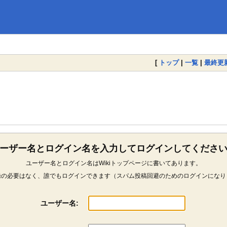
[
トップ
|
一覧
|
最終更
ーザー名とログイン名を入力してログインしてくださ
ユーザー名とログイン名はWikiトップページに書いてあります。
録の必要はなく、誰でもログインできます（スパム投稿回避のためのログインになり
ユーザー名: