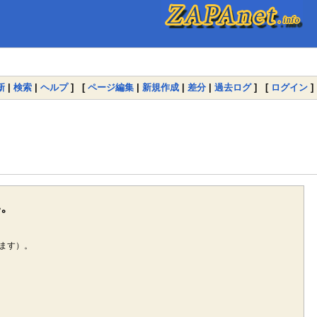
新
|
検索
|
ヘルプ
] [
ページ編集
|
新規作成
|
差分
|
過去ログ
] [
ログイン
]
い。
ます）。