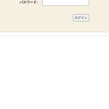
パスワード: