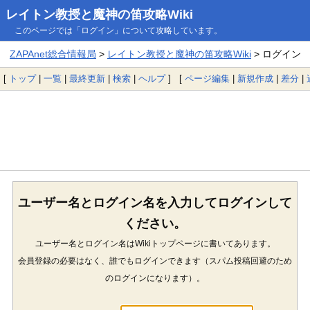
レイトン教授と魔神の笛攻略Wiki
このページでは「ログイン」について攻略しています。
ZAPAnet総合情報局
>
レイトン教授と魔神の笛攻略Wiki
> ログイン
[
トップ
|
一覧
|
最終更新
|
検索
|
ヘルプ
] [
ページ編集
|
新規作成
|
差分
|
ユーザー名とログイン名を入力してログインして
ください。
ユーザー名とログイン名はWikiトップページに書いてあります。
会員登録の必要はなく、誰でもログインできます（スパム投稿回避のため
のログインになります）。