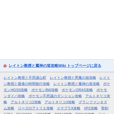
レイトン教授と魔神の笛攻略Wiki トップページに戻る
レイトン教授と不思議な町
レイトン教授と悪魔の箱攻略
レイト
ン教授と最後の時間旅行攻略
レイトン教授と魔神の笛攻略
ポケ
モンHGSS攻略
ポケモンBW攻略
ポケモンORAS攻略
ポケモ
ンダイパ攻略
ポケモン不思議のダンジョン攻略
アルトネリコ攻
略
アルトネリコ2攻略
アルトネリコ3攻略
グランファンタズ
ム攻略
リーズのアトリエ攻略
スマブラX攻略
VP2攻略
聖剣