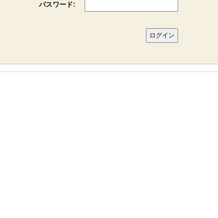
パスワード: