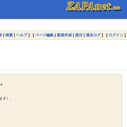
新
|
検索
|
ヘルプ
] [
ページ編集
|
新規作成
|
差分
|
過去ログ
] [
ログイン
]
い。
ます）。