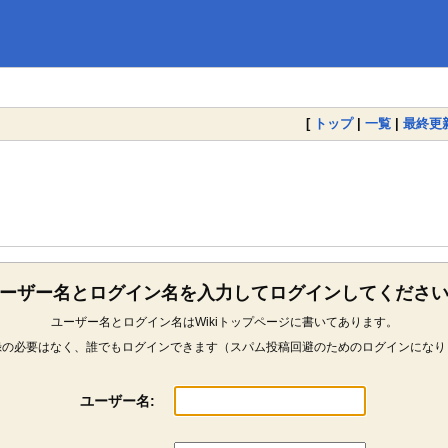
[
トップ
|
一覧
|
最終更
ーザー名とログイン名を入力してログインしてくださ
ユーザー名とログイン名はWikiトップページに書いてあります。
録の必要はなく、誰でもログインできます（スパム投稿回避のためのログインになり
ユーザー名: