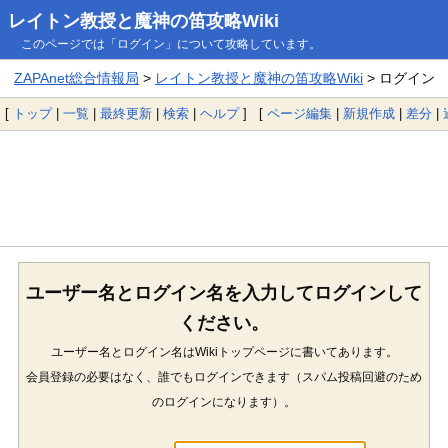
レイトン教授と魔神の笛攻略Wiki
このページでは「ログイン」について攻略しています。
ZAPAnet総合情報局
>
レイトン教授と魔神の笛攻略Wiki
> ログイン
[
トップ
|
一覧
|
最終更新
|
検索
|
ヘルプ
] [
ページ編集
|
新規作成
|
差分
|
ユーザー名とログイン名を入力してログインして
ください。
ユーザー名とログイン名はWikiトップページに書いてあります。
会員登録の必要はなく、誰でもログインできます（スパム投稿回避のため
のログインになります）。