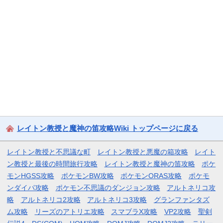
レイトン教授と魔神の笛攻略Wiki トップページに戻る
レイトン教授と不思議な町
レイトン教授と悪魔の箱攻略
レイト
ン教授と最後の時間旅行攻略
レイトン教授と魔神の笛攻略
ポケ
モンHGSS攻略
ポケモンBW攻略
ポケモンORAS攻略
ポケモ
ンダイパ攻略
ポケモン不思議のダンジョン攻略
アルトネリコ攻
略
アルトネリコ2攻略
アルトネリコ3攻略
グランファンタズ
ム攻略
リーズのアトリエ攻略
スマブラX攻略
VP2攻略
聖剣