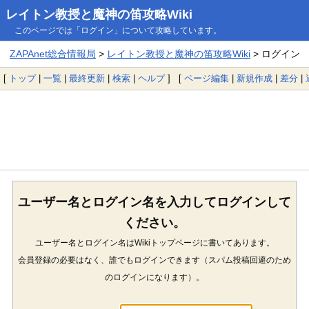
レイトン教授と魔神の笛攻略Wiki
このページでは「ログイン」について攻略しています。
ZAPAnet総合情報局
>
レイトン教授と魔神の笛攻略Wiki
> ログイン
[
トップ
|
一覧
|
最終更新
|
検索
|
ヘルプ
] [
ページ編集
|
新規作成
|
差分
|
ユーザー名とログイン名を入力してログインして
ください。
ユーザー名とログイン名はWikiトップページに書いてあります。
会員登録の必要はなく、誰でもログインできます（スパム投稿回避のため
のログインになります）。