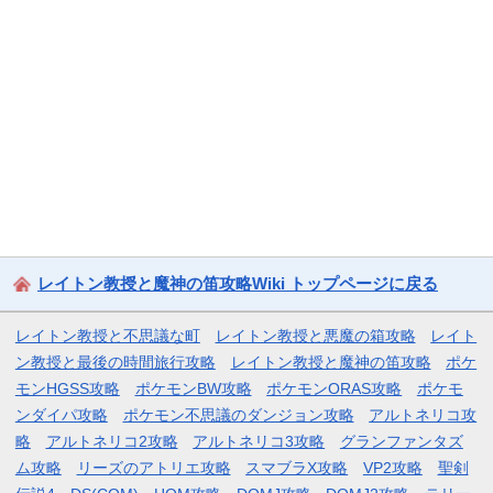
レイトン教授と魔神の笛攻略Wiki トップページに戻る
レイトン教授と不思議な町
レイトン教授と悪魔の箱攻略
レイト
ン教授と最後の時間旅行攻略
レイトン教授と魔神の笛攻略
ポケ
モンHGSS攻略
ポケモンBW攻略
ポケモンORAS攻略
ポケモ
ンダイパ攻略
ポケモン不思議のダンジョン攻略
アルトネリコ攻
略
アルトネリコ2攻略
アルトネリコ3攻略
グランファンタズ
ム攻略
リーズのアトリエ攻略
スマブラX攻略
VP2攻略
聖剣