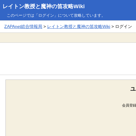
レイトン教授と魔神の笛攻略Wiki
このページでは「ログイン」について攻略しています。
ZAPAnet総合情報局
>
レイトン教授と魔神の笛攻略Wiki
> ログイン
ユ
会員登