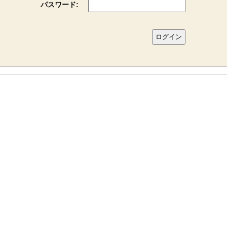
パスワード: