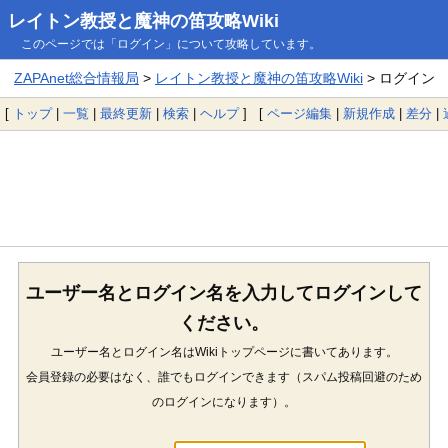
レイトン教授と魔神の笛攻略Wiki
このページでは「ログイン」について攻略しています。
ZAPAnet総合情報局
>
レイトン教授と魔神の笛攻略Wiki
> ログイン
[
トップ
|
一覧
|
最終更新
|
検索
|
ヘルプ
] [
ページ編集
|
新規作成
|
差分
|
ユーザー名とログイン名を入力してログインして
ください。
ユーザー名とログイン名はWikiトップページに書いてあります。
会員登録の必要はなく、誰でもログインできます（スパム投稿回避のため
のログインになります）。