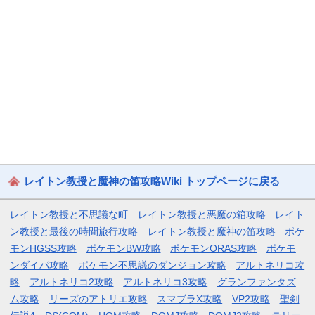
レイトン教授と魔神の笛攻略Wiki トップページに戻る
レイトン教授と不思議な町
レイトン教授と悪魔の箱攻略
レイト
ン教授と最後の時間旅行攻略
レイトン教授と魔神の笛攻略
ポケ
モンHGSS攻略
ポケモンBW攻略
ポケモンORAS攻略
ポケモ
ンダイパ攻略
ポケモン不思議のダンジョン攻略
アルトネリコ攻
略
アルトネリコ2攻略
アルトネリコ3攻略
グランファンタズ
ム攻略
リーズのアトリエ攻略
スマブラX攻略
VP2攻略
聖剣