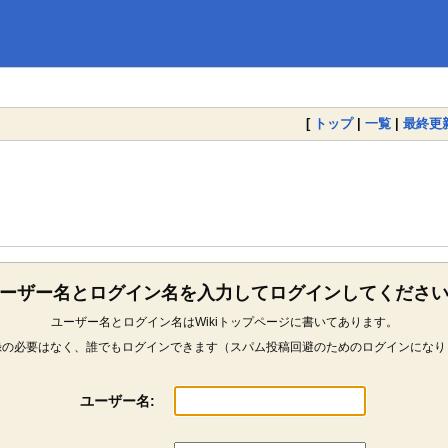
[
トップ
|
一覧
|
最終更
ーザー名とログイン名を入力してログインしてくださ
ユーザー名とログイン名はWikiトップページに書いてあります。
録の必要はなく、誰でもログインできます（スパム投稿回避のためのログインになり
ユーザー名: