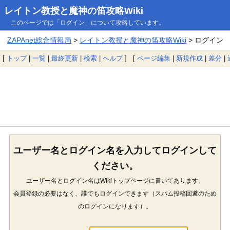
レイトン教授と魔神の笛攻略Wiki
このページでは「ログイン」について攻略しています。
ZAPAnet総合情報局
>
レイトン教授と魔神の笛攻略Wiki
> ログイン
[
トップ
|
一覧
|
最終更新
|
検索
|
ヘルプ
] [
ページ編集
|
新規作成
|
差分
|
ユーザー名とログイン名を入力してログインして
ください。
ユーザー名とログイン名はWikiトップページに書いてあります。
会員登録の必要はなく、誰でもログインできます（スパム投稿回避のため
のログインになります）。