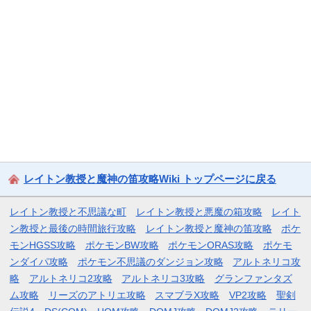
レイトン教授と魔神の笛攻略Wiki トップページに戻る
レイトン教授と不思議な町
レイトン教授と悪魔の箱攻略
レイト
ン教授と最後の時間旅行攻略
レイトン教授と魔神の笛攻略
ポケ
モンHGSS攻略
ポケモンBW攻略
ポケモンORAS攻略
ポケモ
ンダイパ攻略
ポケモン不思議のダンジョン攻略
アルトネリコ攻
略
アルトネリコ2攻略
アルトネリコ3攻略
グランファンタズ
ム攻略
リーズのアトリエ攻略
スマブラX攻略
VP2攻略
聖剣