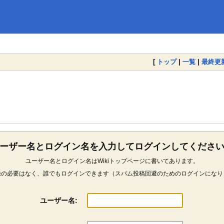
[
トップ
|
一覧
|
最終更
ーザー名とログイン名を入力してログインしてくださ
ユーザー名とログイン名はWikiトップページに書いてあります。
録の必要はなく、誰でもログインできます（スパム投稿回避のためのログインになり
ユーザー名: