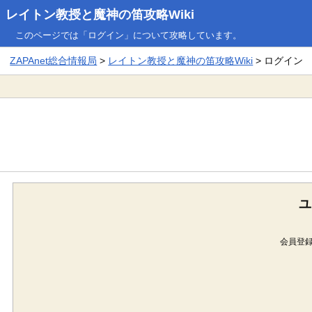
レイトン教授と魔神の笛攻略Wiki
このページでは「ログイン」について攻略しています。
ZAPAnet総合情報局
>
レイトン教授と魔神の笛攻略Wiki
> ログイン
ユ
会員登