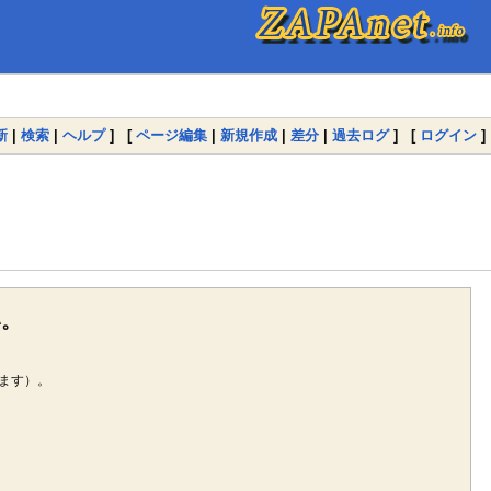
新
|
検索
|
ヘルプ
] [
ページ編集
|
新規作成
|
差分
|
過去ログ
] [
ログイン
]
い。
ます）。