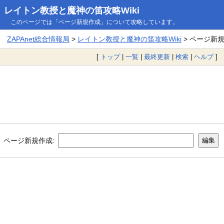
レイトン教授と魔神の笛攻略Wiki
このページでは「ページ新規作成」について攻略しています。
ZAPAnet総合情報局
>
レイトン教授と魔神の笛攻略Wiki
> ページ新
[
トップ
|
一覧
|
最終更新
|
検索
|
ヘルプ
]
ページ新規作成: