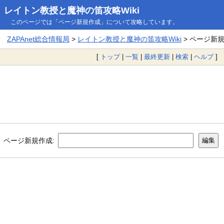
レイトン教授と魔神の笛攻略Wiki
このページでは「ページ新規作成」について攻略しています。
ZAPAnet総合情報局
>
レイトン教授と魔神の笛攻略Wiki
> ページ新
[
トップ
|
一覧
|
最終更新
|
検索
|
ヘルプ
]
ページ新規作成: