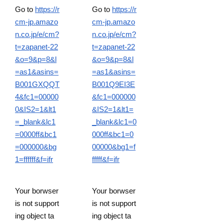
Go to
https://r
Go to
https://r
cm-jp.amazo
cm-jp.amazo
n.co.jp/e/cm?
n.co.jp/e/cm?
t=zapanet-22
t=zapanet-22
&o=9&p=8&l
&o=9&p=8&l
=as1&asins=
=as1&asins=
B001GXQQT
B001Q9EI3E
4&fc1=00000
&fc1=000000
0&IS2=1&lt1
&IS2=1&lt1=
=_blank&lc1
_blank&lc1=0
=0000ff&bc1
000ff&bc1=0
=000000&bg
00000&bg1=f
1=ffffff&f=ifr
fffff&f=ifr
Your borwser
Your borwser
is not support
is not support
ing object ta
ing object ta