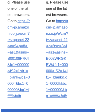
g. Please use
g. Please use
one of the lat
one of the lat
est browsers.
est browsers.
Go to
https://r
Go to
https://r
cm-jp.amazo
cm-jp.amazo
n.co.jp/e/cm?
n.co.jp/e/cm?
t=zapanet-22
t=zapanet-22
&o=9&p=8&l
&o=9&p=8&l
=as1&asins=
=as1&asins=
B00108F7K4
B002WRGK
&fc1=000000
BW&fc1=000
&IS2=1&lt1=
000&IS2=1&l
_blank&lc1=0
t1=_blank&lc
000ff&bc1=0
1=0000ff&bc
00000&bg1=f
1=000000&b
fffff&f=ifr
g1=ffffff&f=ifr