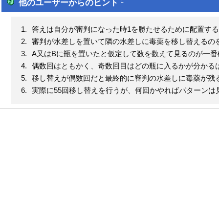
他のユーザーからのヒント
†
答えは自分が審判になった時1を勝たせるために配置する
審判が水差しを置いて隣の水差しに毒薬を移し替えるの
A又はBに瓶を置いたと仮定して数を数えて見るのが一番
偶数回はともかく、奇数回目はどの瓶に入るかが分かる
移し替えが偶数回だと最終的に審判の水差しに毒薬が残る
実際に55回移し替えを行うが、何回かやればパターンは