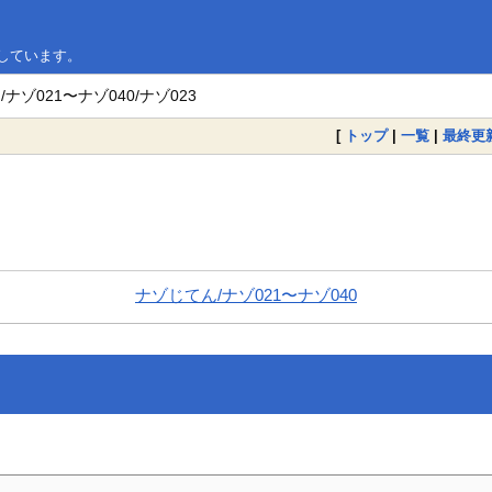
略しています。
ナゾ021〜ナゾ040/ナゾ023
[
トップ
|
一覧
|
最終更
ナゾじてん/ナゾ021〜ナゾ040