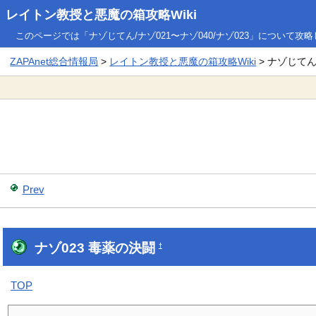
レイトン教授と悪魔の箱攻略Wiki
このページでは「ナゾじてん/ナゾ021〜ナゾ040/ナゾ023」について攻
ZAPAnet総合情報局
>
レイトン教授と悪魔の箱攻略Wiki
> ナゾじてん/
Prev
ナゾ023 毒薬の決闘
†
TOP