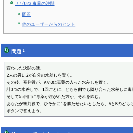
ナゾ023 毒薬の決闘
問題
他のユーザーからのヒント
問題
†
変わった決闘の話。

2人の男1,2が自分の水差しを置く。

その後、審判役が、AかBに毒薬の入った水差しを置く。

計3つの水差しで、1回ごとに、どちら側でも隣り合った水差しに毒
そして55回目に毒薬が注がれた方が、それを飲む。

あなたが審判役で、ひそかに1を勝たせたいとしたら、AとBのどちら
ボタンで答えよう。