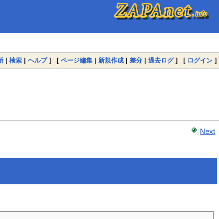
新
|
検索
|
ヘルプ
] [
ページ編集
|
新規作成
|
差分
|
過去ログ
] [
ログイン
]
Next