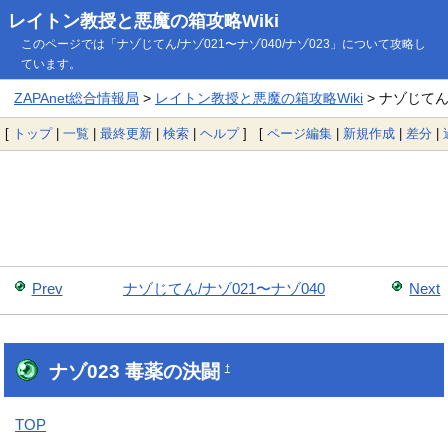
レイトン教授と悪魔の箱攻略Wiki
このページでは「ナゾじてん/ナゾ021〜ナゾ040/ナゾ023」について攻略し
ています。
ZAPAnet総合情報局
>
レイトン教授と悪魔の箱攻略Wiki
> ナゾじてん/
[
トップ
|
一覧
|
最終更新
|
検索
|
ヘルプ
] [
ページ編集
|
新規作成
|
差分
|
Prev
ナゾじてん/ナゾ021〜ナゾ040
Next
ナゾ023 毒薬の決闘
†
TOP