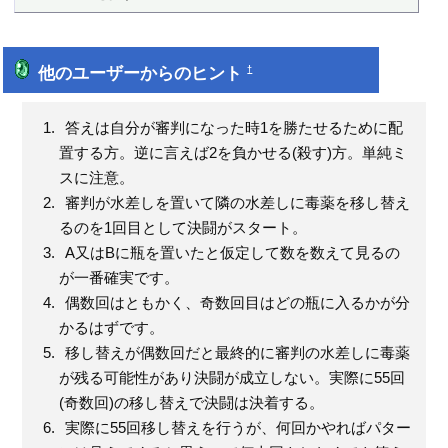
他のユーザーからのヒント
†
答えは自分が審判になった時1を勝たせるために配
置する方。逆に言えば2を負かせる(殺す)方。単純ミ
スに注意。
審判が水差しを置いて隣の水差しに毒薬を移し替え
るのを1回目として決闘がスタート。
A又はBに瓶を置いたと仮定して数を数えて見るの
が一番確実です。
偶数回はともかく、奇数回目はどの瓶に入るかが分
かるはずです。
移し替えが偶数回だと最終的に審判の水差しに毒薬
が残る可能性があり決闘が成立しない。実際に55回
(奇数回)の移し替えで決闘は決着する。
実際に55回移し替えを行うが、何回かやればパター