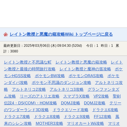
レイトン教授と悪魔の箱攻略Wiki トップページに戻る
最終更新日：2025年03月06日 (木) 09:04:30
(520d)
今日：1 昨日：1 累
計：3080
レイトン教授と不思議な町
レイトン教授と悪魔の箱攻略
レイト
ン教授と最後の時間旅行攻略
レイトン教授と魔神の笛攻略
ポケ
モンHGSS攻略
ポケモンBW攻略
ポケモンORAS攻略
ポケモ
ンダイパ攻略
ポケモン不思議のダンジョン攻略
アルトネリコ攻
略
アルトネリコ2攻略
アルトネリコ3攻略
グランファンタズ
ム攻略
リーズのアトリエ攻略
スマブラX攻略
VP2攻略
聖剣
伝説4・DS(COM)・HOM攻略
DQMJ攻略
DQMJ2攻略
テリー
のワンダーランド3D攻略
ドラクエソード攻略
ドラクエ6攻略
ドラクエ7攻略
ドラクエ8攻略
ドラクエ9攻略
FF12攻略
風
来のシレン攻略
MOTHER3攻略
マリオカートWii攻略
マリオ