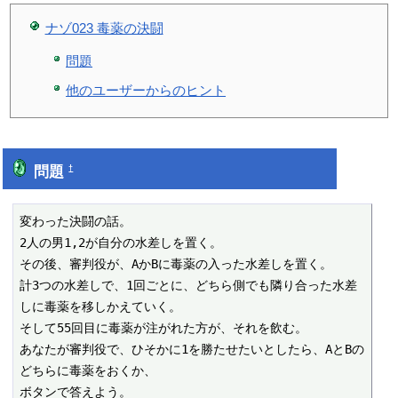
ナゾ023 毒薬の決闘
問題
他のユーザーからのヒント
問題
†
変わった決闘の話。

2人の男1,2が自分の水差しを置く。

その後、審判役が、AかBに毒薬の入った水差しを置く。

計3つの水差しで、1回ごとに、どちら側でも隣り合った水差
しに毒薬を移しかえていく。

そして55回目に毒薬が注がれた方が、それを飲む。

あなたが審判役で、ひそかに1を勝たせたいとしたら、AとBの
どちらに毒薬をおくか、

ボタンで答えよう。