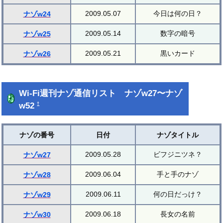
2009.05.07
今日は何の日？
ナゾw24
2009.05.14
数字の暗号
ナゾw25
2009.05.21
黒いカード
ナゾw26
Wi-Fi週刊ナゾ通信リスト ナゾw27〜ナゾ
w52
†
ナゾの番号
日付
ナゾタイトル
2009.05.28
ビフジニツネ？
ナゾw27
2009.06.04
手と手のナゾ
ナゾw28
2009.06.11
何の日だっけ？
ナゾw29
2009.06.18
長女の名前
ナゾw30