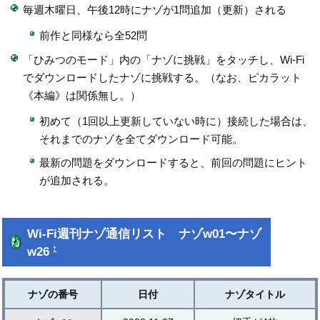
毎週木曜日、午後12時にナゾが1問追加（更新）される
前作と同様なら全52問
「ひみつのモード」内の「ナゾに挑戦」をタッチし、Wi-Fi
でダウンロードしたナゾに挑戦する。（なお、ピカラット
《本編》は関係無し。）
初めて（1回以上更新していない時に）接続した場合は、
それまでのナゾを全てダウンロード可能。
最新の問題をダウンロードすると、前回の問題にヒント
が追加される。
Wi-Fi週刊ナゾ通信リスト ナゾw01〜ナゾ
w26
†
ナゾの番号
日付
ナゾタイトル