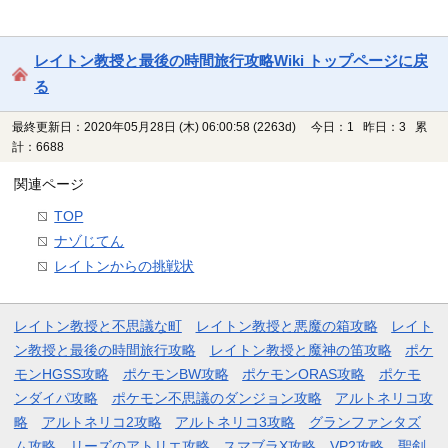
レイトン教授と最後の時間旅行攻略Wiki トップページに戻
る
最終更新日：2020年05月28日 (木) 06:00:58
(2263d)
今日：1 昨日：3 累
計：6688
関連ページ
TOP
ナゾじてん
レイトンからの挑戦状
レイトン教授と不思議な町
レイトン教授と悪魔の箱攻略
レイト
ン教授と最後の時間旅行攻略
レイトン教授と魔神の笛攻略
ポケ
モンHGSS攻略
ポケモンBW攻略
ポケモンORAS攻略
ポケモ
ンダイパ攻略
ポケモン不思議のダンジョン攻略
アルトネリコ攻
略
アルトネリコ2攻略
アルトネリコ3攻略
グランファンタズ
ム攻略
リーズのアトリエ攻略
スマブラX攻略
VP2攻略
聖剣