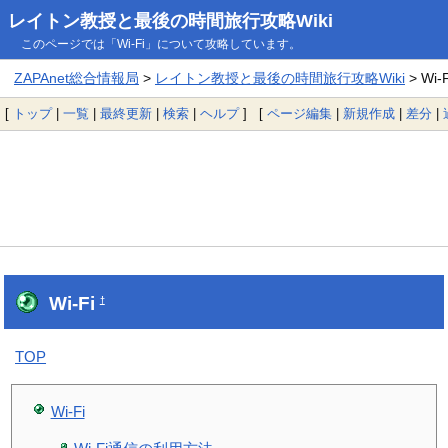
レイトン教授と最後の時間旅行攻略Wiki
このページでは「Wi-Fi」について攻略しています。
ZAPAnet総合情報局
>
レイトン教授と最後の時間旅行攻略Wiki
> Wi-F
[
トップ
|
一覧
|
最終更新
|
検索
|
ヘルプ
] [
ページ編集
|
新規作成
|
差分
|
Wi-Fi
†
TOP
Wi-Fi