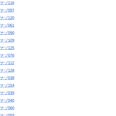
ナゾ116
ナゾ097
ナゾ120
ナゾ061
ナゾ090
ナゾ109
ナゾ125
ナゾ076
ナゾ112
ナゾ128
ナゾ038
ナゾ154
ナゾ039
ナゾ040
ナゾ060
ナゾ059