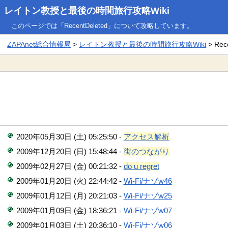
レイトン教授と最後の時間旅行攻略Wiki
このページでは「RecentDeleted」について攻略しています。
ZAPAnet総合情報局
>
レイトン教授と最後の時間旅行攻略Wiki
> Rec
2020年05月30日 (土) 05:25:50 -
アクセス解析
2009年12月20日 (日) 15:48:44 -
街のつながり
2009年02月27日 (金) 00:21:32 -
do u regret
2009年01月20日 (火) 22:44:42 -
Wi-Fi/ナゾw46
2009年01月12日 (月) 20:21:03 -
Wi-Fi/ナゾw25
2009年01月09日 (金) 18:36:21 -
Wi-Fi/ナゾw07
2009年01月03日 (土) 20:36:10 -
Wi-Fi/ナゾw06