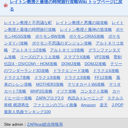
レイトン教授と最後の時間旅行攻略Wiki トップページに戻
る
レイトン教授と不思議な町
レイトン教授と悪魔の箱攻略
レイト
ン教授と最後の時間旅行攻略
レイトン教授と魔神の笛攻略
ポケ
モンHGSS攻略
ポケモンBW攻略
ポケモンORAS攻略
ポケモ
ンダイパ攻略
ポケモン不思議のダンジョン攻略
アルトネリコ攻
略
アルトネリコ2攻略
アルトネリコ3攻略
グランファンタズ
ム攻略
リーズのアトリエ攻略
スマブラX攻略
VP2攻略
聖剣
伝説4・DS(COM)・HOM攻略
DQMJ攻略
DQMJ2攻略
テリー
のワンダーランド3D攻略
ドラクエソード攻略
ドラクエ6攻略
ドラクエ7攻略
ドラクエ8攻略
ドラクエ9攻略
FF12攻略
風
来のシレン攻略
MOTHER3攻略
マリオカートWii攻略
マリオ
カート7攻略
MHP2G攻略
イヅナ攻略
コンタクト攻略
カー
ドヒーロー攻略
ZAPAブログ2.0
色読みトレーニング
ステルス
将棋 棋譜再生
ファミコンのプレイ画像
Amazon
楽天
J-POP
最新人気曲ランキング100
Site admin：
ZAPAnet総合情報局