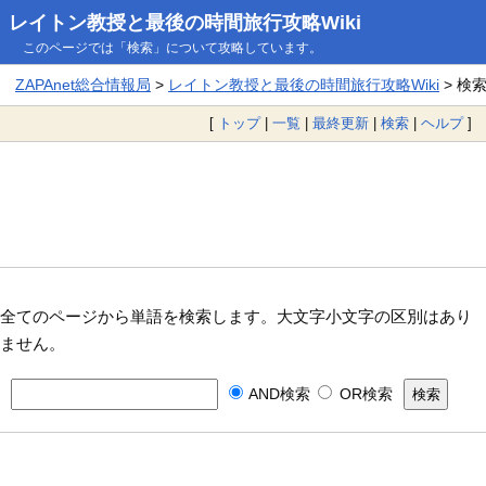
レイトン教授と最後の時間旅行攻略Wiki
このページでは「検索」について攻略しています。
ZAPAnet総合情報局
>
レイトン教授と最後の時間旅行攻略Wiki
> 検
[
トップ
|
一覧
|
最終更新
|
検索
|
ヘルプ
]
全てのページから単語を検索します。大文字小文字の区別はあり
ません。
AND検索
OR検索