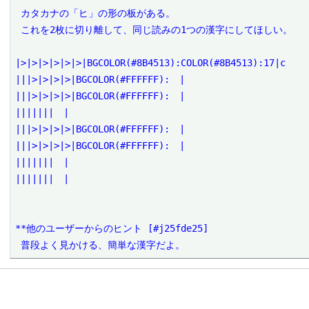
 カタカナの「ヒ」の形の板がある。

 これを2枚に切り離して、同じ読みの1つの漢字にしてほしい。

|>|>|>|>|>|>|BGCOLOR(#8B4513):COLOR(#8B4513):17|c

|||>|>|>|>|BGCOLOR(#FFFFFF):　|

|||>|>|>|>|BGCOLOR(#FFFFFF):　|

|||||||　|

|||>|>|>|>|BGCOLOR(#FFFFFF):　|

|||>|>|>|>|BGCOLOR(#FFFFFF):　|

|||||||　|

|||||||　|

**他のユーザーからのヒント [#j25fde25]

 普段よく見かける、簡単な漢字だよ。