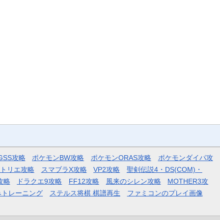
GSS攻略
ポケモンBW攻略
ポケモンORAS攻略
ポケモンダイパ攻
トリエ攻略
スマブラX攻略
VP2攻略
聖剣伝説4・DS(COM)・
攻略
ドラクエ9攻略
FF12攻略
風来のシレン攻略
MOTHER3攻
みトレーニング
ステルス将棋 棋譜再生
ファミコンのプレイ画像