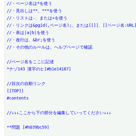
//・ページ名は*を使う

//・見出しは**、***を使う

//・リストは-、または+を使う

//・リンクは&pgid(,ページ名);、または[[]]、[[ページ名:URL]
//・表は|a|b|を使う

//・改行は、&br;を使う

//・その他のルールは、ヘルプページで確認

//ページ名をここに記述

*ナゾ143 漢字のヒ[#b1e14187]

//目次の自動リンク

[[TOP]]

#contents

//↓↓↓ここから下の部分を編集していってください↓↓↓

**問題 [#h039bc59]
