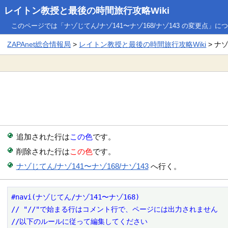
レイトン教授と最後の時間旅行攻略Wiki
このページでは「ナゾじてん/ナゾ141〜ナゾ168/ナゾ143 の変更点」
ZAPAnet総合情報局
>
レイトン教授と最後の時間旅行攻略Wiki
> ナ
追加された行は
この色
です。
削除された行は
この色
です。
ナゾじてん/ナゾ141〜ナゾ168/ナゾ143
へ行く。
#navi(ナゾじてん/ナゾ141〜ナゾ168)

// "//"で始まる行はコメント行で、ページには出力されません

//以下のルールに従って編集してください
