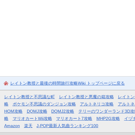
レイトン教授と最後の時間旅行攻略Wiki トップページに戻る
レイトン教授と不思議な町
レイトン教授と悪魔の箱攻略
レイトン
略
ポケモン不思議のダンジョン攻略
アルトネリコ攻略
アルトネ
HOM攻略
DQMJ攻略
DQMJ2攻略
テリーのワンダーランド3D攻
略
マリオカートWii攻略
マリオカート7攻略
MHP2G攻略
イヅ
Amazon
楽天
J-POP最新人気曲ランキング100