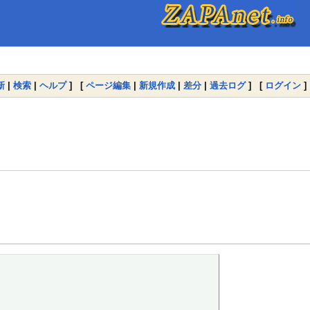
新
|
検索
|
ヘルプ
] [
ページ編集
|
新規作成
|
差分
|
過去ログ
] [
ログイン
]