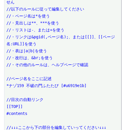
せん

//以下のルールに従って編集してください

//・ページ名は*を使う

//・見出しは**、***を使う

//・リストは-、または+を使う

//・リンクは&pgid(,ページ名);、または[[]]、[[ページ
名:URL]]を使う

//・表は|a|b|を使う

//・改行は、&br;を使う

//・その他のルールは、ヘルプページで確認

//ページ名をここに記述

*ナゾ159 不破の門ふたたび [#u6919e1b]

//目次の自動リンク

[[TOP]]

#contents

//↓↓↓ここから下の部分を編集していってください↓↓↓
