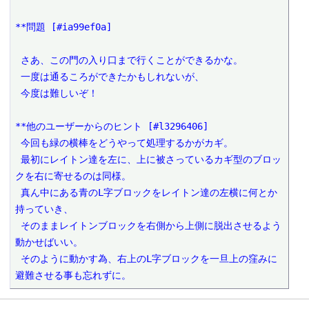
**問題 [#ia99ef0a]

 さあ、この門の入り口まで行くことができるかな。

 一度は通るころができたかもしれないが、

 今度は難しいぞ！

**他のユーザーからのヒント [#l3296406]

 今回も緑の横棒をどうやって処理するかがカギ。

 最初にレイトン達を左に、上に被さっているカギ型のブロッ
クを右に寄せるのは同様。

 真ん中にある青のL字ブロックをレイトン達の左横に何とか
持っていき、

 そのままレイトンブロックを右側から上側に脱出させるよう
動かせばいい。

 そのように動かす為、右上のL字ブロックを一旦上の窪みに
避難させる事も忘れずに。