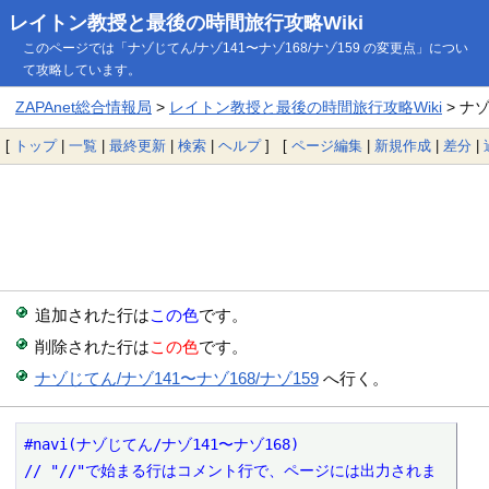
レイトン教授と最後の時間旅行攻略Wiki
このページでは「ナゾじてん/ナゾ141〜ナゾ168/ナゾ159 の変更点」につい
て攻略しています。
ZAPAnet総合情報局
>
レイトン教授と最後の時間旅行攻略Wiki
> ナ
[
トップ
|
一覧
|
最終更新
|
検索
|
ヘルプ
] [
ページ編集
|
新規作成
|
差分
|
追加された行は
この色
です。
削除された行は
この色
です。
ナゾじてん/ナゾ141〜ナゾ168/ナゾ159
へ行く。
#navi(ナゾじてん/ナゾ141〜ナゾ168)

// "//"で始まる行はコメント行で、ページには出力されま