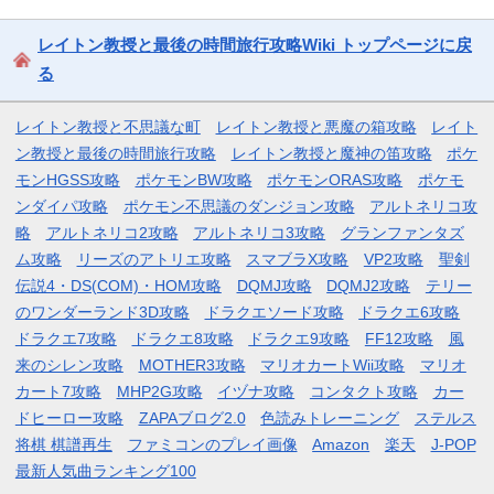
レイトン教授と最後の時間旅行攻略Wiki トップページに戻
る
レイトン教授と不思議な町
レイトン教授と悪魔の箱攻略
レイト
ン教授と最後の時間旅行攻略
レイトン教授と魔神の笛攻略
ポケ
モンHGSS攻略
ポケモンBW攻略
ポケモンORAS攻略
ポケモ
ンダイパ攻略
ポケモン不思議のダンジョン攻略
アルトネリコ攻
略
アルトネリコ2攻略
アルトネリコ3攻略
グランファンタズ
ム攻略
リーズのアトリエ攻略
スマブラX攻略
VP2攻略
聖剣
伝説4・DS(COM)・HOM攻略
DQMJ攻略
DQMJ2攻略
テリー
のワンダーランド3D攻略
ドラクエソード攻略
ドラクエ6攻略
ドラクエ7攻略
ドラクエ8攻略
ドラクエ9攻略
FF12攻略
風
来のシレン攻略
MOTHER3攻略
マリオカートWii攻略
マリオ
カート7攻略
MHP2G攻略
イヅナ攻略
コンタクト攻略
カー
ドヒーロー攻略
ZAPAブログ2.0
色読みトレーニング
ステルス
将棋 棋譜再生
ファミコンのプレイ画像
Amazon
楽天
J-POP
最新人気曲ランキング100