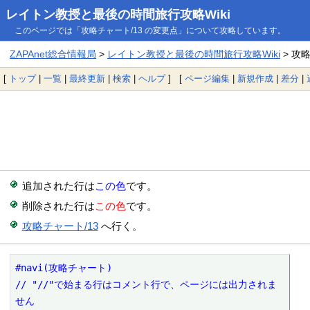
レイトン教授と最後の時間旅行攻略Wiki
このページでは「攻略チャート/13 の変更点」について攻略しています。
ZAPAnet総合情報局
>
レイトン教授と最後の時間旅行攻略Wiki
> 攻
[
トップ
|
一覧
|
最終更新
|
検索
|
ヘルプ
] [
ページ編集
|
新規作成
|
差分
|
追加された行は
この色
です。
削除された行は
この色
です。
攻略チャート/13
へ行く。
#navi(攻略チャート)

// "//"で始まる行はコメント行で、ページには出力されま
せん
