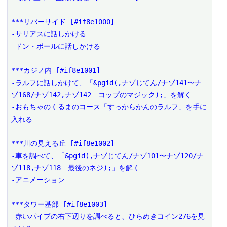
***リバーサイド [#if8e1000]

-サリアスに話しかける

-ドン・ポールに話しかける

***カジノ内 [#if8e1001]

-ラルフに話しかけて、「&pgid(,ナゾじてん/ナゾ141〜ナ
ゾ168/ナゾ142,ナゾ142　コップのマジック);」を解く

-おもちゃのくるまのコース「すっからかんのラルフ」を手に
入れる

***川の見える丘 [#if8e1002]

-車を調べて、「&pgid(,ナゾじてん/ナゾ101〜ナゾ120/ナ
ゾ118,ナゾ118　最後のネジ);」を解く

-アニメーション

***タワー基部 [#if8e1003]

-赤いパイプの右下辺りを調べると、ひらめきコイン276を見