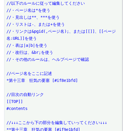
//以下のルールに従って編集してください

//・ページ名は*を使う

//・見出しは**、***を使う

//・リストは-、または+を使う

//・リンクは&pgid(,ページ名);、または[[]]、[[ページ
名:URL]]を使う

//・表は|a|b|を使う

//・改行は、&br;を使う

//・その他のルールは、ヘルプページで確認

//ページ名をここに記述

*第十三章　狂気の要塞 [#if8e1bfd]

//目次の自動リンク

[[TOP]]

#contents

//↓↓↓ここから下の部分を編集していってください↓↓↓

**第十三章　狂気の要塞 [#if9e1bfd]
