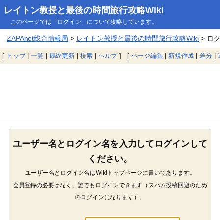
レイトン教授と最後の時間旅行攻略Wiki
このページでは「ログイン」について攻略しています。
ZAPAnet総合情報局
>
レイトン教授と最後の時間旅行攻略Wiki
> ロ
[
トップ
|
一覧
|
最終更新
|
検索
|
ヘルプ
] [
ページ編集
|
新規作成
|
差分
|
ユーザー名とログイン名を入力してログインして
ください。
ユーザー名とログイン名はWikiトップページに書いてあります。
会員登録の必要はなく、誰でもログインできます（スパム投稿回避のため
のログインになります）。