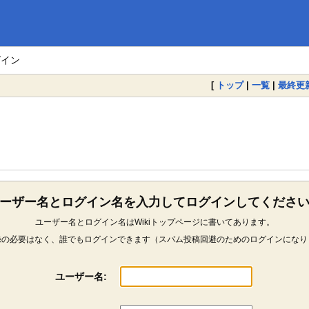
グイン
[
トップ
|
一覧
|
最終更
ーザー名とログイン名を入力してログインしてくださ
ユーザー名とログイン名はWikiトップページに書いてあります。
録の必要はなく、誰でもログインできます（スパム投稿回避のためのログインになり
ユーザー名: