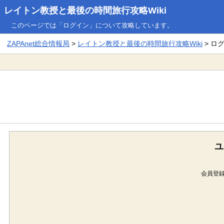
レイトン教授と最後の時間旅行攻略Wiki
このページでは「ログイン」について攻略しています。
ZAPAnet総合情報局
>
レイトン教授と最後の時間旅行攻略Wiki
> ロ
ユ
会員登