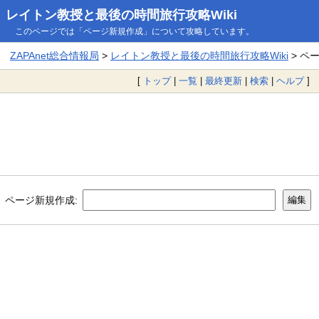
レイトン教授と最後の時間旅行攻略Wiki
このページでは「ページ新規作成」について攻略しています。
ZAPAnet総合情報局
>
レイトン教授と最後の時間旅行攻略Wiki
> ペ
[
トップ
|
一覧
|
最終更新
|
検索
|
ヘルプ
]
ページ新規作成: