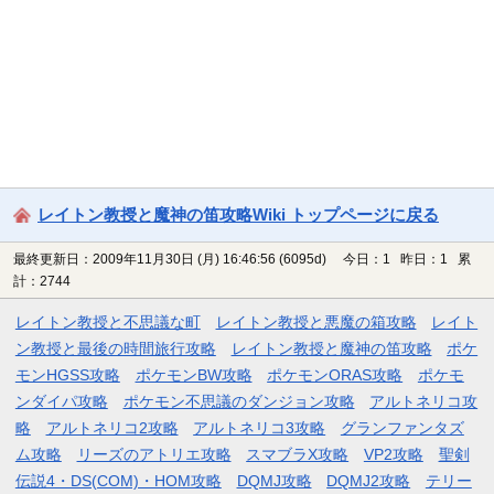
レイトン教授と魔神の笛攻略Wiki トップページに戻る
最終更新日：2009年11月30日 (月) 16:46:56
(6095d)
今日：1 昨日：1 累
計：2744
レイトン教授と不思議な町
レイトン教授と悪魔の箱攻略
レイト
ン教授と最後の時間旅行攻略
レイトン教授と魔神の笛攻略
ポケ
モンHGSS攻略
ポケモンBW攻略
ポケモンORAS攻略
ポケモ
ンダイパ攻略
ポケモン不思議のダンジョン攻略
アルトネリコ攻
略
アルトネリコ2攻略
アルトネリコ3攻略
グランファンタズ
ム攻略
リーズのアトリエ攻略
スマブラX攻略
VP2攻略
聖剣
伝説4・DS(COM)・HOM攻略
DQMJ攻略
DQMJ2攻略
テリー