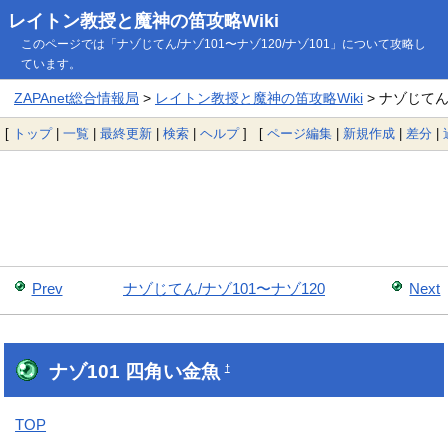
レイトン教授と魔神の笛攻略Wiki
このページでは「ナゾじてん/ナゾ101〜ナゾ120/ナゾ101」について攻略し
ています。
ZAPAnet総合情報局
>
レイトン教授と魔神の笛攻略Wiki
> ナゾじてん/
[
トップ
|
一覧
|
最終更新
|
検索
|
ヘルプ
] [
ページ編集
|
新規作成
|
差分
|
Prev
ナゾじてん/ナゾ101〜ナゾ120
Next
ナゾ101 四角い金魚
†
TOP