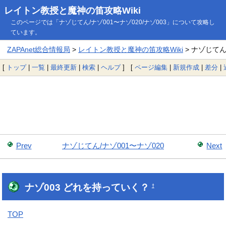
レイトン教授と魔神の笛攻略Wiki
このページでは「ナゾじてん/ナゾ001〜ナゾ020/ナゾ003」について攻略し
ています。
ZAPAnet総合情報局
>
レイトン教授と魔神の笛攻略Wiki
> ナゾじてん/
[
トップ
|
一覧
|
最終更新
|
検索
|
ヘルプ
] [
ページ編集
|
新規作成
|
差分
|
Prev
ナゾじてん/ナゾ001〜ナゾ020
Next
ナゾ003 どれを持っていく？
†
TOP