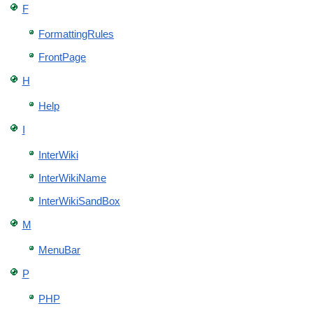
F
FormattingRules
FrontPage
H
Help
I
InterWiki
InterWikiName
InterWikiSandBox
M
MenuBar
P
PHP