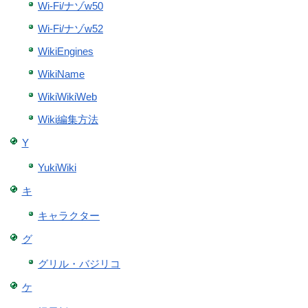
Wi-Fi/ナゾw50
Wi-Fi/ナゾw52
WikiEngines
WikiName
WikiWikiWeb
Wiki編集方法
Y
YukiWiki
キ
キャラクター
グ
グリル・バジリコ
ケ