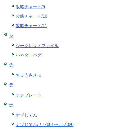
攻略チャート/9
攻略チャート/10
攻略チャート/11
シ
シークレットファイル
小ネタ・バグ
チ
ちょうさメモ
テ
テンプレート
ナ
ナゾじてん
ナゾじてん/ナゾ001〜ナゾ020