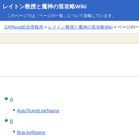
レイトン教授と魔神の笛攻略Wiki
このページでは「ページの一覧」について攻略しています。
ZAPAnet総合情報局
>
レイトン教授と魔神の笛攻略Wiki
> ページの
A
AutoTicketLinkName
B
BracketName