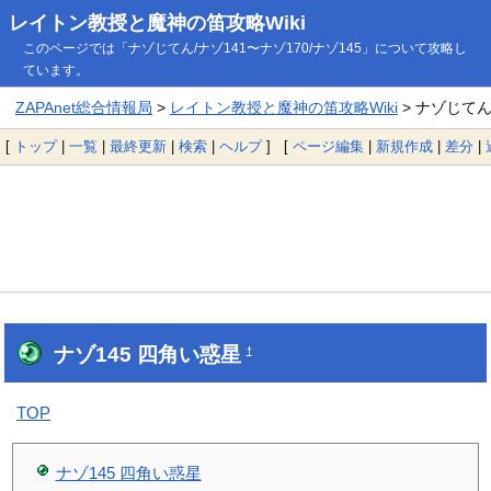
レイトン教授と魔神の笛攻略Wiki
このページでは「ナゾじてん/ナゾ141〜ナゾ170/ナゾ145」について攻略し
ています。
ZAPAnet総合情報局
>
レイトン教授と魔神の笛攻略Wiki
> ナゾじてん/
[
トップ
|
一覧
|
最終更新
|
検索
|
ヘルプ
] [
ページ編集
|
新規作成
|
差分
|
ナゾ145 四角い惑星
†
TOP
ナゾ145 四角い惑星