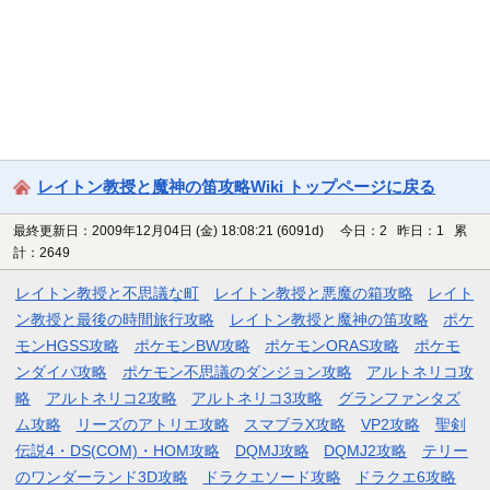
レイトン教授と魔神の笛攻略Wiki トップページに戻る
最終更新日：2009年12月04日 (金) 18:08:21
(6091d)
今日：2 昨日：1 累
計：2649
レイトン教授と不思議な町
レイトン教授と悪魔の箱攻略
レイト
ン教授と最後の時間旅行攻略
レイトン教授と魔神の笛攻略
ポケ
モンHGSS攻略
ポケモンBW攻略
ポケモンORAS攻略
ポケモ
ンダイパ攻略
ポケモン不思議のダンジョン攻略
アルトネリコ攻
略
アルトネリコ2攻略
アルトネリコ3攻略
グランファンタズ
ム攻略
リーズのアトリエ攻略
スマブラX攻略
VP2攻略
聖剣
伝説4・DS(COM)・HOM攻略
DQMJ攻略
DQMJ2攻略
テリー
のワンダーランド3D攻略
ドラクエソード攻略
ドラクエ6攻略