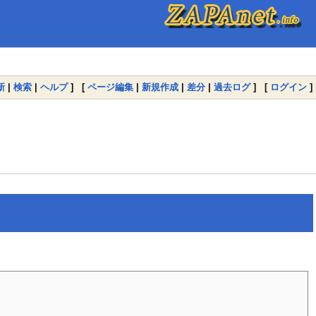
新
|
検索
|
ヘルプ
] [
ページ編集
|
新規作成
|
差分
|
過去ログ
] [
ログイン
]