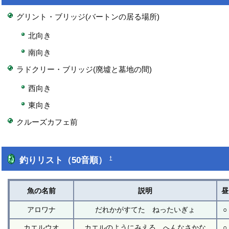
グリント・ブリッジ(バートンの居る場所)
北向き
南向き
ラドクリー・ブリッジ(廃墟と墓地の間)
西向き
東向き
クルーズカフェ前
釣りリスト（50音順）
†
魚の名前
説明
昼
アロワナ
だれかがすてた ねったいぎょ
○
カエルウオ
カエルのようにみえる へんなさかな
○