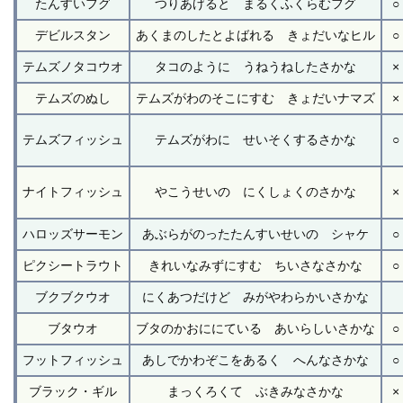
たんすいフグ
つりあげると まるくふくらむフグ
○
デビルスタン
あくまのしたとよばれる きょだいなヒル
○
テムズノタコウオ
タコのように うねうねしたさかな
×
テムズのぬし
テムズがわのそこにすむ きょだいナマズ
×
テムズフィッシュ
テムズがわに せいそくするさかな
○
ナイトフィッシュ
やこうせいの にくしょくのさかな
×
ハロッズサーモン
あぶらがのったたんすいせいの シャケ
○
ピクシートラウト
きれいなみずにすむ ちいさなさかな
○
ブクブクウオ
にくあつだけど みがやわらかいさかな
ブタウオ
ブタのかおににている あいらしいさかな
○
フットフィッシュ
あしでかわぞこをあるく へんなさかな
○
ブラック・ギル
まっくろくて ぶきみなさかな
×