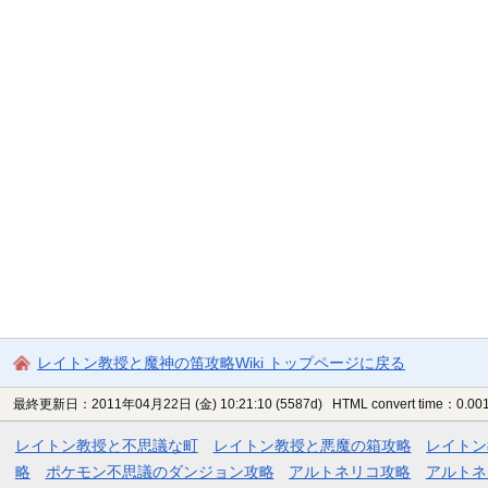
レイトン教授と魔神の笛攻略Wiki トップページに戻る
最終更新日：2011年04月22日 (金) 10:21:10
(5587d)
HTML convert time：0.001
レイトン教授と不思議な町
レイトン教授と悪魔の箱攻略
レイトン
略
ポケモン不思議のダンジョン攻略
アルトネリコ攻略
アルトネ