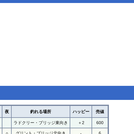
夜
釣れる場所
ハッピー
売値
ラドクリー・ブリッジ東向き
＋2
600
○
グリント・ブリッジ北向き
-
6