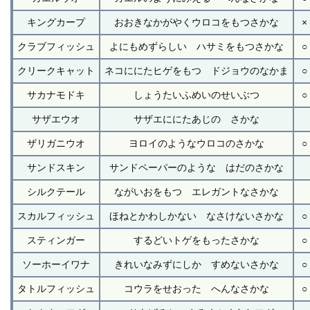
キングカープ
おおきなかがやくウロコをもつさかな
×
クラブフィッシュ
よにもめずらしい ハサミをもつさかな
○
クリークキャット
ネコににたヒゲをもつ ドジョウのなかま
○
サカナモドキ
しょうたいふめいのせいぶつ
○
サザエウオ
サザエににたあじの さかな
ザリガニウオ
ヨロイのようなウロコのさかな
○
サンドスキン
サンドペーパーのような はだのさかな
シルクテール
ながいおをもつ エレガントなさかな
スカルフィッシュ
ほねとかわしかない なさけないさかな
○
スティンガー
するどいトゲをもったさかな
○
ソーホーイワナ
きれいなみずにしか すめないさかな
○
タトルフィッシュ
コウラをせおった へんなさかな
○