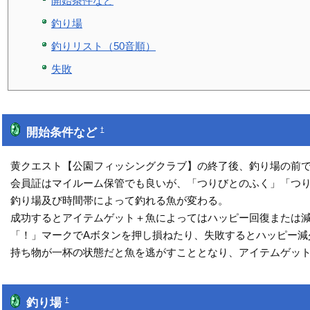
開始条件など
釣り場
釣りリスト（50音順）
失敗
開始条件など
†
黄クエスト【公園フィッシングクラブ】の終了後、釣り場の前で
会員証はマイルーム保管でも良いが、「つりびとのふく」「つり
釣り場及び時間帯によって釣れる魚が変わる。
成功するとアイテムゲット＋魚によってはハッピー回復または
「！」マークでAボタンを押し損ねたり、失敗するとハッピー減
持ち物が一杯の状態だと魚を逃がすこととなり、アイテムゲッ
釣り場
†