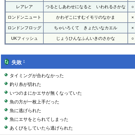
レアレア
つるとしあわせになると いわれるさかな
○
ロンドンニュート
かわぞこにすむイモリのなかま
×
ロンドンフロッグ
ちゃいろくて きょだいなカエル
×
UKフィッシュ
じょうひんなふんいきのさかな
○
失敗
†
タイミングが合わなかった
釣り糸が切れた
いつのまにかエサが無くなっていた
魚の方が一枚上手だった
魚に逃げられた
魚にエサをとられてしまった
あくびをしていたら逃げられた