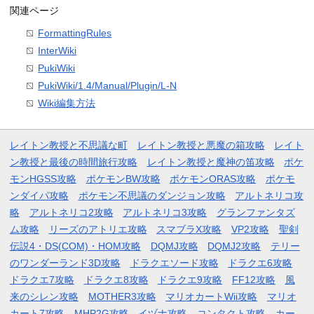
関連ページ
FormattingRules
InterWiki
PukiWiki
PukiWiki/1.4/Manual/Plugin/L-N
Wiki編集方法
レイトン教授と不思議な町
レイトン教授と悪魔の箱攻略
レイト
ン教授と最後の時間旅行攻略
レイトン教授と魔神の笛攻略
ポケ
モンHGSS攻略
ポケモンBW攻略
ポケモンORAS攻略
ポケモ
ンダイパ攻略
ポケモン不思議のダンジョン攻略
アルトネリコ攻
略
アルトネリコ2攻略
アルトネリコ3攻略
グランファンタズ
ム攻略
リーズのアトリエ攻略
スマブラX攻略
VP2攻略
聖剣
伝説4・DS(COM)・HOM攻略
DQMJ攻略
DQMJ2攻略
テリー
のワンダーランド3D攻略
ドラクエソード攻略
ドラクエ6攻略
ドラクエ7攻略
ドラクエ8攻略
ドラクエ9攻略
FF12攻略
風
来のシレン攻略
MOTHER3攻略
マリオカートWii攻略
マリオ
カート7攻略
MHP2G攻略
イヅナ攻略
コンタクト攻略
カー