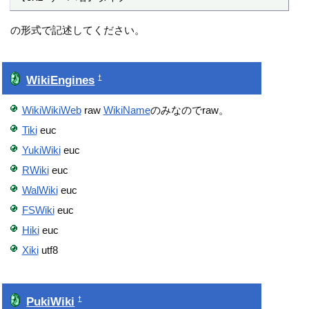
の形式で記述してください。
WikiEngines
†
WikiWikiWeb
raw
WikiName
のみなのでraw。
Tiki
euc
YukiWiki
euc
RWiki
euc
WalWiki
euc
FSWiki
euc
Hiki
euc
Xiki
utf8
PukiWiki
†