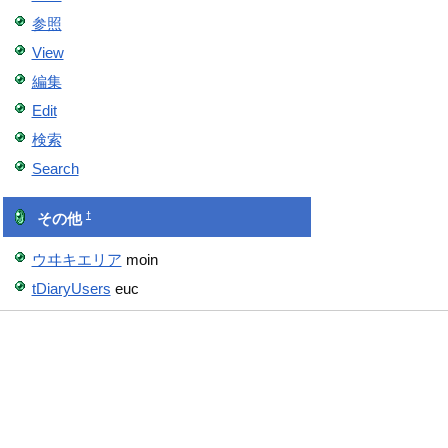
参照
View
編集
Edit
検索
Search
†
その他
ウヰキエリア
moin
tDiaryUsers
euc