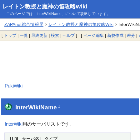
レイトン教授と魔神の笛攻略Wiki
このページでは「InterWikiName」について攻略しています。
ZAPAnet総合情報局
>
レイトン教授と魔神の笛攻略Wiki
> InterWiki
[
トップ
|
一覧
|
最終更新
|
検索
|
ヘルプ
] [
ページ編集
|
新規作成
|
差分
|
PukiWiki
InterWikiName
†
InterWiki
用のサーバリストです。
 [URL サーバ名] タイプ