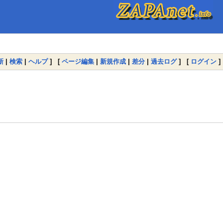
新
|
検索
|
ヘルプ
] [
ページ編集
|
新規作成
|
差分
|
過去ログ
] [
ログイン
]