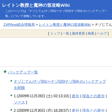
レイトン教授と魔神の笛攻略Wiki
このページでは「ナゾじてん/ナゾ001〜ナゾ020/ナゾ004 のバックアップ一
覧」について攻略しています。
ZAPAnet総合情報局
>
レイトン教授と魔神の笛攻略Wiki
> ナゾじてん
[
トップ
|
一覧
|
最終更新
|
検索
|
ヘルプ
]
バックアップ一覧
ナゾじてん/ナゾ001〜ナゾ020/ナゾ004 のバックアップ
を削除
1 (2009年11月28日 (土) 02:13:10) [
差分
|
現在との差分
|
ソース
]
2 (2009年11月30日 (月) 16:28:57) [
差分
|
現在との差分
|