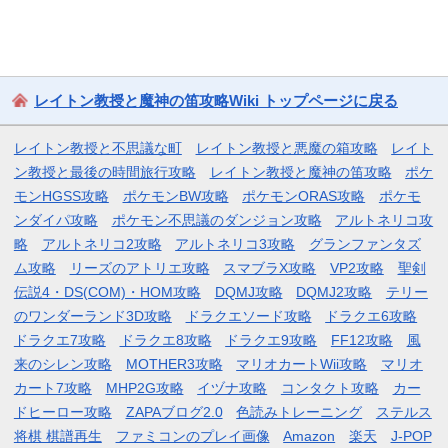
レイトン教授と魔神の笛攻略Wiki トップページに戻る
レイトン教授と不思議な町
レイトン教授と悪魔の箱攻略
レイト
ン教授と最後の時間旅行攻略
レイトン教授と魔神の笛攻略
ポケ
モンHGSS攻略
ポケモンBW攻略
ポケモンORAS攻略
ポケモ
ンダイパ攻略
ポケモン不思議のダンジョン攻略
アルトネリコ攻
略
アルトネリコ2攻略
アルトネリコ3攻略
グランファンタズ
ム攻略
リーズのアトリエ攻略
スマブラX攻略
VP2攻略
聖剣
伝説4・DS(COM)・HOM攻略
DQMJ攻略
DQMJ2攻略
テリー
のワンダーランド3D攻略
ドラクエソード攻略
ドラクエ6攻略
ドラクエ7攻略
ドラクエ8攻略
ドラクエ9攻略
FF12攻略
風
来のシレン攻略
MOTHER3攻略
マリオカートWii攻略
マリオ
カート7攻略
MHP2G攻略
イヅナ攻略
コンタクト攻略
カー
ドヒーロー攻略
ZAPAブログ2.0
色読みトレーニング
ステルス
将棋 棋譜再生
ファミコンのプレイ画像
Amazon
楽天
J-POP