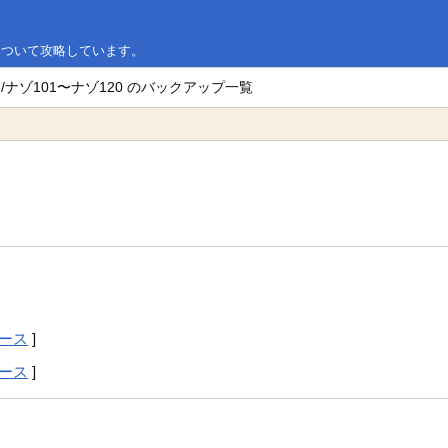
」について攻略しています。
/ナゾ101〜ナゾ120 のバックアップ一覧
ース
]
ース
]