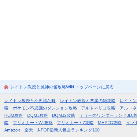
レイトン教授と魔神の笛攻略Wiki トップページに戻る
レイトン教授と不思議な町
レイトン教授と悪魔の箱攻略
レイトン
略
ポケモン不思議のダンジョン攻略
アルトネリコ攻略
アルトネ
HOM攻略
DQMJ攻略
DQMJ2攻略
テリーのワンダーランド3D攻
略
マリオカートWii攻略
マリオカート7攻略
MHP2G攻略
イヅ
Amazon
楽天
J-POP最新人気曲ランキング100