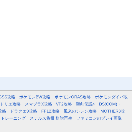
GSS攻略
ポケモンBW攻略
ポケモンORAS攻略
ポケモンダイパ攻
トリエ攻略
スマブラX攻略
VP2攻略
聖剣伝説4・DS(COM)・
攻略
ドラクエ9攻略
FF12攻略
風来のシレン攻略
MOTHER3攻
みトレーニング
ステルス将棋 棋譜再生
ファミコンのプレイ画像