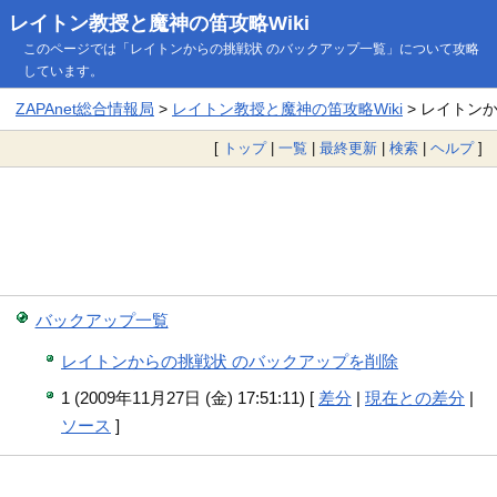
レイトン教授と魔神の笛攻略Wiki
このページでは「レイトンからの挑戦状 のバックアップ一覧」について攻略
しています。
ZAPAnet総合情報局
>
レイトン教授と魔神の笛攻略Wiki
> レイトン
[
トップ
|
一覧
|
最終更新
|
検索
|
ヘルプ
]
バックアップ一覧
レイトンからの挑戦状 のバックアップを削除
1 (2009年11月27日 (金) 17:51:11) [
差分
|
現在との差分
|
ソース
]