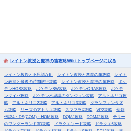
レイトン教授と魔神の笛攻略Wiki トップページに戻る
レイトン教授と不思議な町
レイトン教授と悪魔の箱攻略
レイト
ン教授と最後の時間旅行攻略
レイトン教授と魔神の笛攻略
ポケ
モンHGSS攻略
ポケモンBW攻略
ポケモンORAS攻略
ポケモ
ンダイパ攻略
ポケモン不思議のダンジョン攻略
アルトネリコ攻
略
アルトネリコ2攻略
アルトネリコ3攻略
グランファンタズ
ム攻略
リーズのアトリエ攻略
スマブラX攻略
VP2攻略
聖剣
伝説4・DS(COM)・HOM攻略
DQMJ攻略
DQMJ2攻略
テリー
のワンダーランド3D攻略
ドラクエソード攻略
ドラクエ6攻略
ドラクエ7攻略
ドラクエ8攻略
ドラクエ9攻略
FF12攻略
風