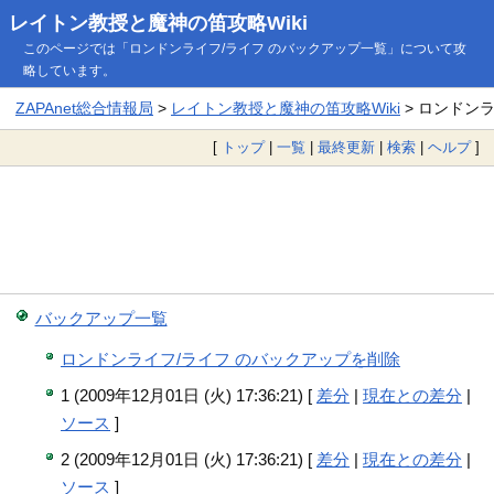
レイトン教授と魔神の笛攻略Wiki
このページでは「ロンドンライフ/ライフ のバックアップ一覧」について攻
略しています。
ZAPAnet総合情報局
>
レイトン教授と魔神の笛攻略Wiki
> ロンドン
[
トップ
|
一覧
|
最終更新
|
検索
|
ヘルプ
]
バックアップ一覧
ロンドンライフ/ライフ のバックアップを削除
1 (2009年12月01日 (火) 17:36:21) [
差分
|
現在との差分
|
ソース
]
2 (2009年12月01日 (火) 17:36:21) [
差分
|
現在との差分
|
ソース
]