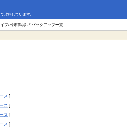
いて攻略しています。
ライフ/出来事/緑 のバックアップ一覧
ース
]
ース
]
ース
]
ース
]