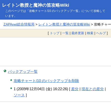
レイトン教授と魔神の笛攻略Wiki
このページでは「攻略チャート/10 のバックアップ一覧」について攻略して
います。
ZAPAnet総合情報局
>
レイトン教授と魔神の笛攻略Wiki
> 攻略チャー
[
トップ
|
一覧
|
最終更新
|
検索
|
ヘルプ
]
バックアップ一覧
攻略チャート/10 のバックアップを削除
1 (2009年12月04日 (金) 16:22:26) [
差分
|
現在との差分
|
ソース
]