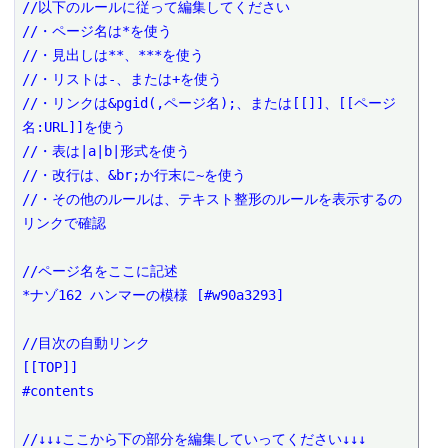
//以下のルールに従って編集してください

//・ページ名は*を使う

//・見出しは**、***を使う

//・リストは-、または+を使う

//・リンクは&pgid(,ページ名);、または[[]]、[[ページ
名:URL]]を使う

//・表は|a|b|形式を使う

//・改行は、&br;か行末に~を使う

//・その他のルールは、テキスト整形のルールを表示するの
リンクで確認

//ページ名をここに記述

*ナゾ162 ハンマーの模様 [#w90a3293]

//目次の自動リンク

[[TOP]]

#contents

//↓↓↓ここから下の部分を編集していってください↓↓↓
