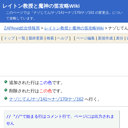
レイトン教授と魔神の笛攻略Wiki
このページでは「ナゾじてん/ナゾ141〜ナゾ170/ナゾ162 の変更点」につい
て攻略しています。
ZAPAnet総合情報局
>
レイトン教授と魔神の笛攻略Wiki
> ナゾじてん
[
トップ
|
一覧
|
最終更新
|
検索
|
ヘルプ
] [
ページ編集
|
新規作成
|
差分
|
追加された行は
この色
です。
削除された行は
この色
です。
ナゾじてん/ナゾ141〜ナゾ170/ナゾ162
へ行く。
// "//"で始まる行はコメント行で、ページには出力されま
せん
