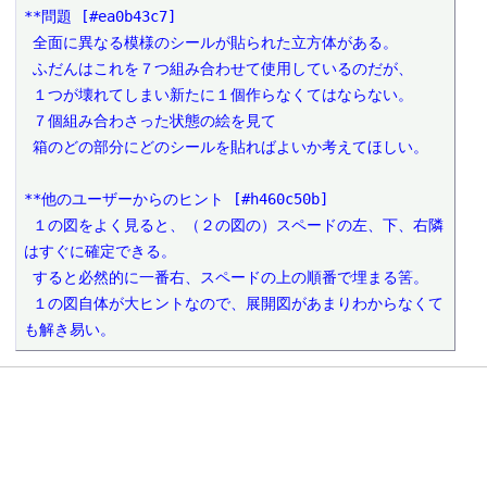
**問題 [#ea0b43c7]

 全面に異なる模様のシールが貼られた立方体がある。

 ふだんはこれを７つ組み合わせて使用しているのだが、

 １つが壊れてしまい新たに１個作らなくてはならない。

 ７個組み合わさった状態の絵を見て

 箱のどの部分にどのシールを貼ればよいか考えてほしい。

**他のユーザーからのヒント [#h460c50b]

 １の図をよく見ると、（２の図の）スペードの左、下、右隣
はすぐに確定できる。

 すると必然的に一番右、スペードの上の順番で埋まる筈。

 １の図自体が大ヒントなので、展開図があまりわからなくて
も解き易い。