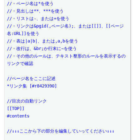
//・ページ名は*を使う

//・見出しは**、***を使う

//・リストは-、または+を使う

//・リンクは&pgid(,ページ名);、または[[]]、[[ページ
名:URL]]を使う

//・表は|a|b|、または,a,bを使う

//・改行は、&br;か行末に~を使う

//・その他のルールは、テキスト整形のルールを表示するの
リンクで確認

//ページ名をここに記述

*リンク集 [#r8429390]

//目次の自動リンク

[[TOP]]

#contents

//↓↓↓ここから下の部分を編集していってください↓↓↓
