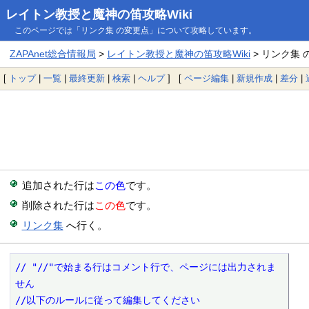
レイトン教授と魔神の笛攻略Wiki
このページでは「リンク集 の変更点」について攻略しています。
ZAPAnet総合情報局
>
レイトン教授と魔神の笛攻略Wiki
> リンク集 
[
トップ
|
一覧
|
最終更新
|
検索
|
ヘルプ
] [
ページ編集
|
新規作成
|
差分
|
追加された行は
この色
です。
削除された行は
この色
です。
リンク集
へ行く。
// "//"で始まる行はコメント行で、ページには出力されま
せん

//以下のルールに従って編集してください
