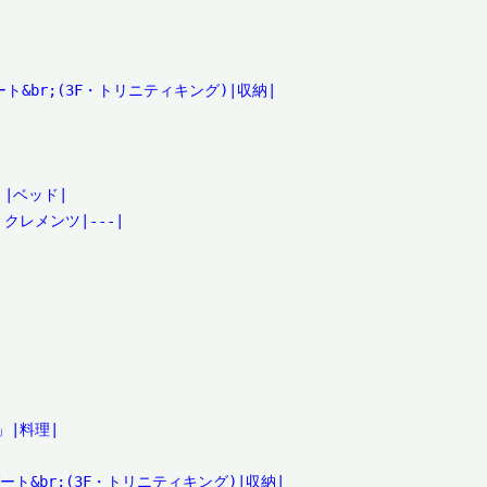
ート&br;(3F・トリニティキング)|収納|

|ベッド|

　クレメンツ|---|

|料理|

パート&br;(3F・トリニティキング)|収納|
