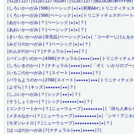
|SIZE(12):|SIZE(12):RIGHT:|SIZE(12):|BGCOLOR(#FFFF99)
|しろいかべがみ|500|ベーシック|★|★|初期&br;トリニティチェス
|くろいかべがみ|500|ベーシック|★|★|トリニティチェスデパート&
|あかいかべがみ|？|ベーシック|★|★|？|

|あおいかべがみ|？|ベーシック|★|★|？|

|きいろいかべがみ|非売品|ベーシック|★|★|「コーギーじけんをか
|みどりのかべがみ|？|ベーシック|★|★|？|

|れんがのかべ|？|ナチュラル|★★|★★|？|

|パインざいのかべ|4300|ナチュラル|★★★★|★★★|トリニティチェ
|しろいきのかべ|？|ナチュラル|★★★★|★★★|「ぞく いかりのプーク
|いちごのかべがみ|？|スイート|★★★★|★★★★|？|

|バラもようのかべ|2700|スイート|★★★★★|★★★|トリニティチェス
|よぞら|？|キッズ|★★★★★★|★★|？|

|しぶいかべがみ|？|シック|★★|★|？|

|そうしょくかべ|？|シック|★★★★★★|★★|？|

|コンクリートかべ|？|ニューウェーブ|★★★★★★★★||「待ち人来らず
|メタルなかべ|？|ニューウェーブ|★★★★★★★★★|★|「ンマ！アニキ
|モダンレトロ|？|ニューウェーブ|★★★★★★★★★★|★|？|

|はっぱのかべがみ|?|ナチュラル|★★★|★★★★★|?|
