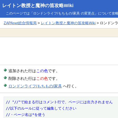
レイトン教授と魔神の笛攻略Wiki
このページでは「ロンドンライフ/もちもの/家具 の変更点」について攻
ZAPAnet総合情報局
>
レイトン教授と魔神の笛攻略Wiki
> ロンドンラ
追加された行は
この色
です。
削除された行は
この色
です。
ロンドンライフ/もちもの/家具
へ行く。
// "//"で始まる行はコメント行で、ページには出力されません

//以下のルールに従って編集してください

//・ページ名は*を使う
