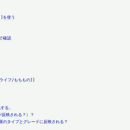
]を使う

確認

ライフ/もちもの]]

する。

が反映される？）？

屋のタイプとグレードに反映される？
