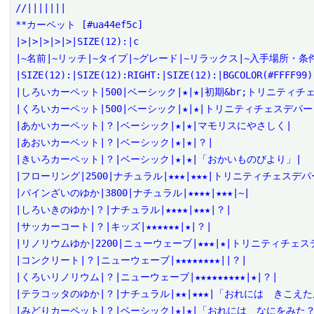
//|||||||

**カーペット [#ua44ef5c]

|>|>|>|>|>|SIZE(12):|c

|~名前|~リッチ|~タイプ|~グレード|~リラックス|~入手場所・条件|
|SIZE(12):|SIZE(12):RIGHT:|SIZE(12):|BGCOLOR(#FFFF99)
|しろいカーペット|500|ベーシック|★|★|初期&br;トリニティチェ
|くろいカーペット|500|ベーシック|★|★|トリニティチェスデパート
|あかいカーペット|？|ベーシック|★|★|マモリスにやさしく|

|あおいカーペット|？|ベーシック|★|★|？|

|きいろカーペット|？|ベーシック|★|★|「おかいものびより」|

|フローリング|2500|ナチュラル|★★★|★★★|トリニティチェスデパー
|パインざいのゆか|3800|ナチュラル|★★★★|★★★|~|

|しろいきのゆか|？|ナチュラル|★★★★|★★★|？|

|サッカーコート|？|キッズ|★★★★★★|★|？|

|リノリウムゆか|2200|ニューウェーブ|★★★|★|トリニティチェスデ
|コンクリート|？|ニューウェーブ|★★★★★★★★||？|

|くろいリノリウム|？|ニューウェーブ|★★★★★★★★★|★|？|

|テラコッタのゆか|？|ナチュラル|★★|★★★|「おれには　きこえたん
|みどりカーペット|？|ベーシック|★|★|「おれには　なにをみた？