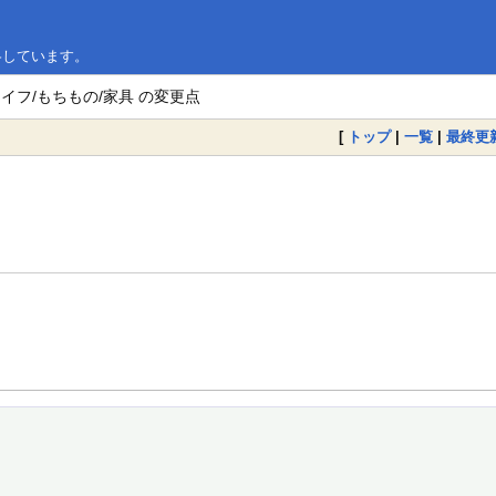
略しています。
イフ/もちもの/家具 の変更点
[
トップ
|
一覧
|
最終更