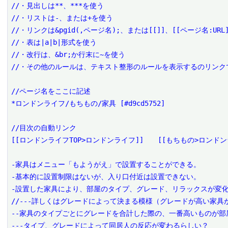
//・見出しは**、***を使う

//・リストは-、または+を使う

//・リンクは&pgid(,ページ名);、または[[]]、[[ページ名:URL]
//・表は|a|b|形式を使う

//・改行は、&br;か行末に~を使う

//・その他のルールは、テキスト整形のルールを表示するのリンクで
//ページ名をここに記述

*ロンドンライフ/もちもの/家具 [#d9cd5752]

//目次の自動リンク

[[ロンドンライフTOP>ロンドンライフ]]　　[[もちもの>ロンドン
-家具はメニュー「もようがえ」で設置することができる。

-基本的に設置制限はないが、入り口付近は設置できない。

-設置した家具により、部屋のタイプ、グレード、リラックスが変化
//---詳しくはグレードによって決まる模様（グレードが高い家具
--家具のタイプごとにグレードを合計した際の、一番高いものが部
---タイプ、グレードによって同居人の反応が変わるらしい？
