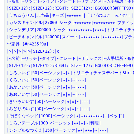
|~名前|~リッチ|~タイプ|~グレード|~リラックス|~入手場所・条件|
|SIZE(12):|SIZE(12):RIGHT:|SIZE(12):|BGCOLOR(#FFFF99)
|うちゅうせん|非売品|キッズ|★★★★★★||「ナゾのはこ　みたび」|
|カシスキャンドル|27000|シック|★★★★★★★|★★★★★★★★★|ブテ
|シャンデリア|200000|シック|★★★★★★★★★★|★★★★|トリニティ
|ピーチキャンドル|140000|スイート|★★★★★★★★|★★★★★★★★|
**家具 [#r4235f9a]

|>|>|>|>|>|SIZE(12):|c

|~名前|~リッチ|~タイプ|~グレード|~リラックス|~入手場所・条件|
|SIZE(12):|SIZE(12):RIGHT:|SIZE(12):|BGCOLOR(#FFFF99)
|しろいいす|50|ベーシック|★|★|トリニティチェスデパート&br;(
|くろいいす|50|ベーシック|★|★|~|---|

|あかいいす|50|ベーシック|★|★|~|---|

|あおいいす|50|ベーシック|★|★|~|---|

|きいろいいす|50|ベーシック|★|★|~|---|

|みどりのいす|50|ベーシック|★|★|~|---|

|そぼくなベッド|1000|ベーシック|★|★★★★★★★★★|~|ベッド|

|しろいテーブル|300|ベーシック|★★|★|~|料理|

|シンプルなつくえ|150|ベーシック|★★|★★★|~|---|
