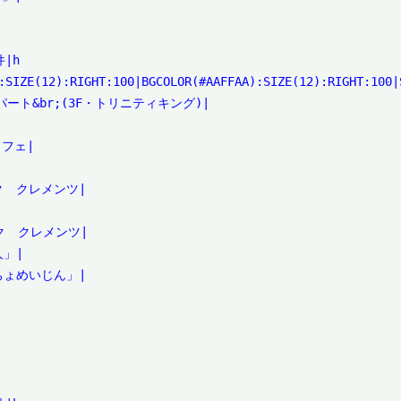
h

:SIZE(12):RIGHT:100|BGCOLOR(#AAFFAA):SIZE(12):RIGHT:100|S
ート&br;(3F・トリニティキング)|

フェ|

ック　クレメンツ|

ック　クレメンツ|

」|

ちょめいじん」|
