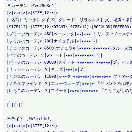
**カーテン [#ed29d3e4]

|>|>|>|>|>|SIZE(12):|c

|~名前|~リッチ|~タイプ|~グレード|~リラックス|~入手場所・条件|
|SIZE(12):|SIZE(12):RIGHT:|SIZE(12):|BGCOLOR(#FFFF99)
|プリーツカーテン|450|ベーシック|★★|★★★|トリニティチェスデパ
|フリルのカーテン|200|ナチュラル|★|★★★★|~|

|チェックカーテン|8500|ナチュラル|★★★★★|★★★★★★★|クルーズカ
|バラのカーテン|？|スイート|★★★|★★★★★★★★|？|

|ピーチのカーテン|60000|スイート|★★★★★★★|★★★★★★|ブティ
|サッカーカーテン|？|キッズ|★★★|★|？|

|カシスのカーテン|11000|シック|★★★★★★★|★★★★★★★★|ブティ
|メタルブラインド|？|ニューウェーブ|★★★|★|「クランツの代理人
|いちごのカーテン|？|スイート|★★★★|★★★★★★★|「こうこがくの
|||||||

**ライト [#b2aafdef]

|>|>|>|>|>|SIZE(12):|c
