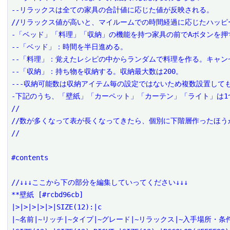
--リラックスは全ての家具の合計値に応じた値が反映される。

//リラックス値が高いと、マイルームでの時間経過に応じたハッピ
-「ベッド」「料理」「収納」の機能を持つ家具の前でAボタンを押
--「ベッド」：時間を半日進める。

--「料理」：覚えたレシピの中からランダムで料理を作る。キャン
--「収納」：持ち物を収納する。収納最大数は200。

---収納可能数は収納アイテム毎の設定ではないため複数設置して
-下記のうち、「壁紙」「カーペット」「カーテン」「ライト」は1
//

//数が多くなって表が長くなってきたら、個別に下階層作ったほう
//

#contents

//↓↓↓ここから下の部分を編集していってください↓↓↓

**壁紙 [#rcbd96cb]

|>|>|>|>|>|SIZE(12):|c

|~名前|~リッチ|~タイプ|~グレード|~リラックス|~入手場所・条件|