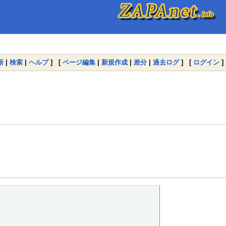
新
|
検索
|
ヘルプ
] [
ページ編集
|
新規作成
|
差分
|
過去ログ
] [
ログイン
]