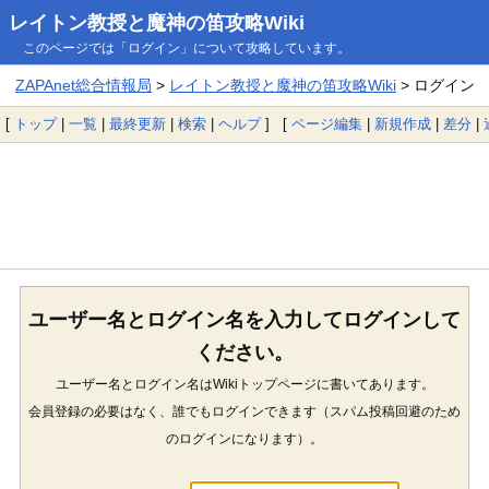
レイトン教授と魔神の笛攻略Wiki
このページでは「ログイン」について攻略しています。
ZAPAnet総合情報局
>
レイトン教授と魔神の笛攻略Wiki
> ログイン
[
トップ
|
一覧
|
最終更新
|
検索
|
ヘルプ
] [
ページ編集
|
新規作成
|
差分
|
ユーザー名とログイン名を入力してログインして
ください。
ユーザー名とログイン名はWikiトップページに書いてあります。
会員登録の必要はなく、誰でもログインできます（スパム投稿回避のため
のログインになります）。