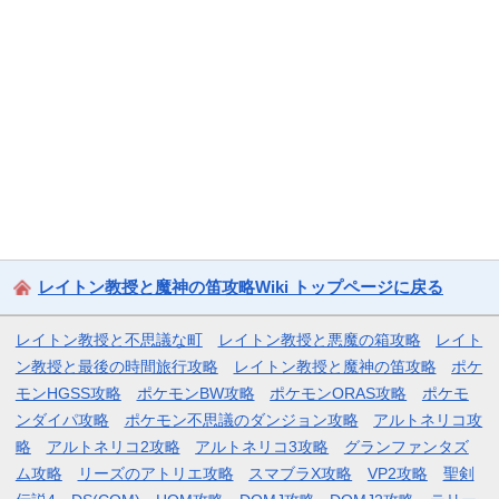
レイトン教授と魔神の笛攻略Wiki トップページに戻る
レイトン教授と不思議な町
レイトン教授と悪魔の箱攻略
レイト
ン教授と最後の時間旅行攻略
レイトン教授と魔神の笛攻略
ポケ
モンHGSS攻略
ポケモンBW攻略
ポケモンORAS攻略
ポケモ
ンダイパ攻略
ポケモン不思議のダンジョン攻略
アルトネリコ攻
略
アルトネリコ2攻略
アルトネリコ3攻略
グランファンタズ
ム攻略
リーズのアトリエ攻略
スマブラX攻略
VP2攻略
聖剣