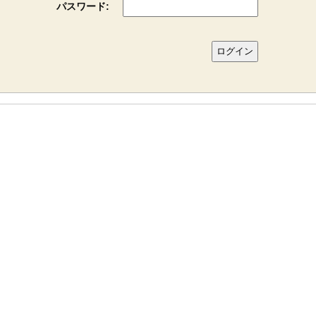
パスワード: