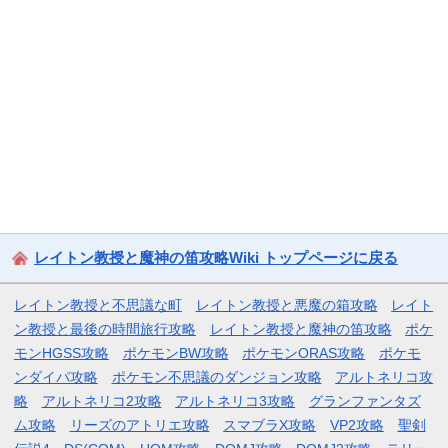
レイトン教授と魔神の笛攻略Wiki トップページに戻る
レイトン教授と不思議な町
レイトン教授と悪魔の箱攻略
レイト
ン教授と最後の時間旅行攻略
レイトン教授と魔神の笛攻略
ポケ
モンHGSS攻略
ポケモンBW攻略
ポケモンORAS攻略
ポケモ
ンダイパ攻略
ポケモン不思議のダンジョン攻略
アルトネリコ攻
略
アルトネリコ2攻略
アルトネリコ3攻略
グランファンタズ
ム攻略
リーズのアトリエ攻略
スマブラX攻略
VP2攻略
聖剣