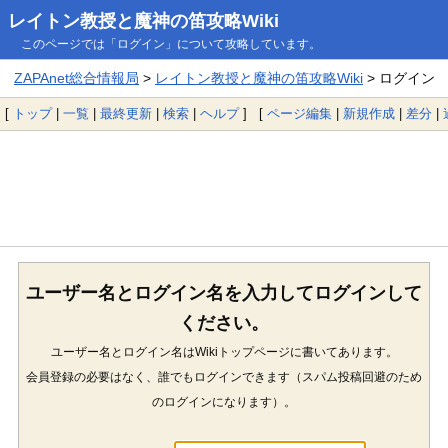
レイトン教授と魔神の笛攻略Wiki
このページでは「ログイン」について攻略しています。
ZAPAnet総合情報局
>
レイトン教授と魔神の笛攻略Wiki
> ログイン
[
トップ
|
一覧
|
最終更新
|
検索
|
ヘルプ
] [
ページ編集
|
新規作成
|
差分
|
ユーザー名とログイン名を入力してログインして
ください。
ユーザー名とログイン名はWikiトップページに書いてあります。
会員登録の必要はなく、誰でもログインできます（スパム投稿回避のため
のログインになります）。