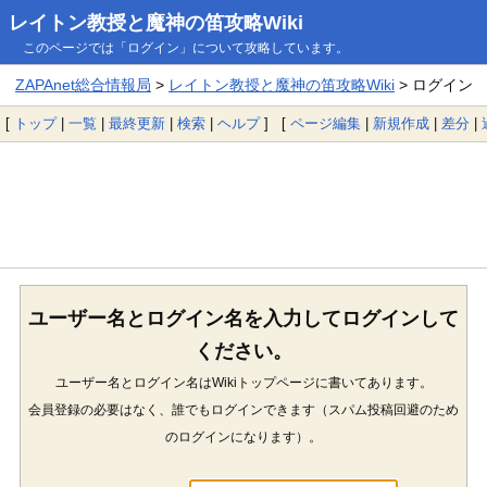
レイトン教授と魔神の笛攻略Wiki
このページでは「ログイン」について攻略しています。
ZAPAnet総合情報局
>
レイトン教授と魔神の笛攻略Wiki
> ログイン
[
トップ
|
一覧
|
最終更新
|
検索
|
ヘルプ
] [
ページ編集
|
新規作成
|
差分
|
ユーザー名とログイン名を入力してログインして
ください。
ユーザー名とログイン名はWikiトップページに書いてあります。
会員登録の必要はなく、誰でもログインできます（スパム投稿回避のため
のログインになります）。