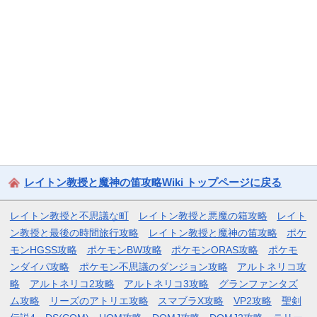
レイトン教授と魔神の笛攻略Wiki トップページに戻る
レイトン教授と不思議な町
レイトン教授と悪魔の箱攻略
レイト
ン教授と最後の時間旅行攻略
レイトン教授と魔神の笛攻略
ポケ
モンHGSS攻略
ポケモンBW攻略
ポケモンORAS攻略
ポケモ
ンダイパ攻略
ポケモン不思議のダンジョン攻略
アルトネリコ攻
略
アルトネリコ2攻略
アルトネリコ3攻略
グランファンタズ
ム攻略
リーズのアトリエ攻略
スマブラX攻略
VP2攻略
聖剣