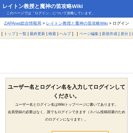
レイトン教授と魔神の笛攻略Wiki
このページでは「ログイン」について攻略しています。
ZAPAnet総合情報局
>
レイトン教授と魔神の笛攻略Wiki
> ログイン
[
トップ
|
一覧
|
最終更新
|
検索
|
ヘルプ
] [
ページ編集
|
新規作成
|
差分
|
ユーザー名とログイン名を入力してログインして
ください。
ユーザー名とログイン名はWikiトップページに書いてあります。
会員登録の必要はなく、誰でもログインできます（スパム投稿回避のため
のログインになります）。