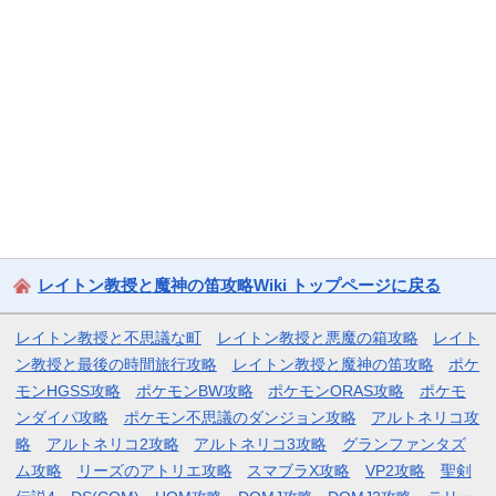
レイトン教授と魔神の笛攻略Wiki トップページに戻る
レイトン教授と不思議な町
レイトン教授と悪魔の箱攻略
レイト
ン教授と最後の時間旅行攻略
レイトン教授と魔神の笛攻略
ポケ
モンHGSS攻略
ポケモンBW攻略
ポケモンORAS攻略
ポケモ
ンダイパ攻略
ポケモン不思議のダンジョン攻略
アルトネリコ攻
略
アルトネリコ2攻略
アルトネリコ3攻略
グランファンタズ
ム攻略
リーズのアトリエ攻略
スマブラX攻略
VP2攻略
聖剣