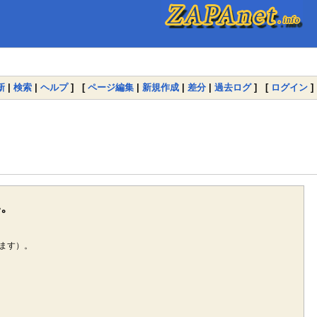
新
|
検索
|
ヘルプ
] [
ページ編集
|
新規作成
|
差分
|
過去ログ
] [
ログイン
]
い。
ます）。