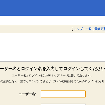
[
トップ
|
一覧
|
最終更
ーザー名とログイン名を入力してログインしてくださ
ユーザー名とログイン名はWikiトップページに書いてあります。
録の必要はなく、誰でもログインできます（スパム投稿回避のためのログインになり
ユーザー名: