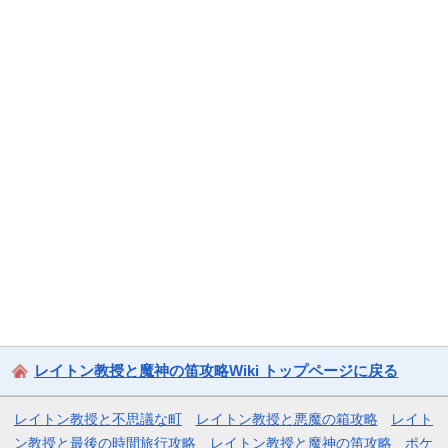
レイトン教授と魔神の笛攻略Wiki トップページに戻る
レイトン教授と不思議な町
レイトン教授と悪魔の箱攻略
レイト
ン教授と最後の時間旅行攻略
レイトン教授と魔神の笛攻略
ポケ